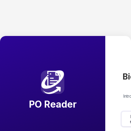
B
Int
PO Reader